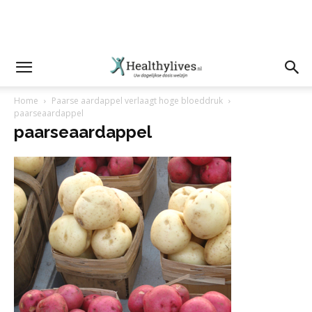
Home
Paarse aardappel verlaagt hoge bloeddruk
paarseaardappel
paarseaardappel