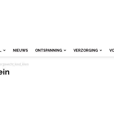
L
NIEUWS
ONTSPANNING
VERZORGING
V
ergewicht_kind_klein
ein