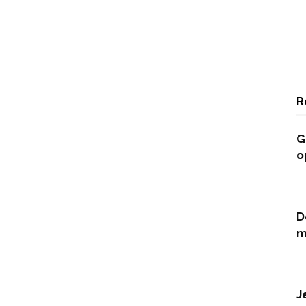
R
G
o
D
m
J