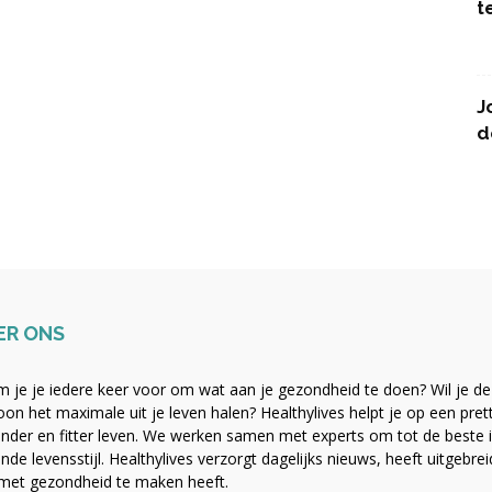
t
J
d
ER ONS
 je je iedere keer voor om wat aan je gezondheid te doen? Wil je de b
on het maximale uit je leven halen? Healthylives helpt je op een pre
nder en fitter leven. We werken samen met experts om tot de beste i
nde levensstijl. Healthylives verzorgt dagelijks nieuws, heeft uitgebre
met gezondheid te maken heeft.