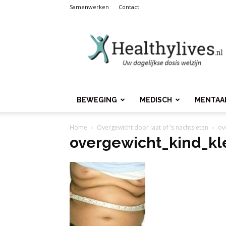
Samenwerken
Contact
Healthylives.nl
BEWEGING
MEDISCH
MENTAA
Home
Overgewicht door laat of ’s nachts eten
ov
overgewicht_kind_kl