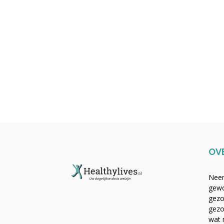
OV
Neem
gewo
gezo
gezo
wat 