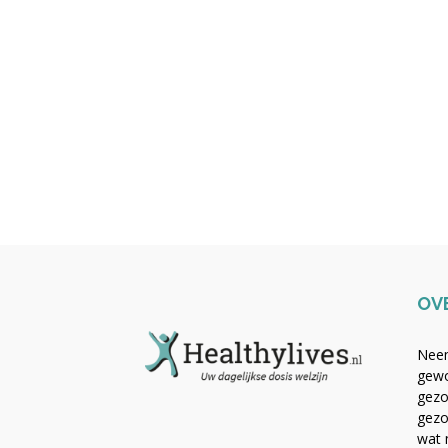
OV
Neem
gewo
gezo
gezo
wat 