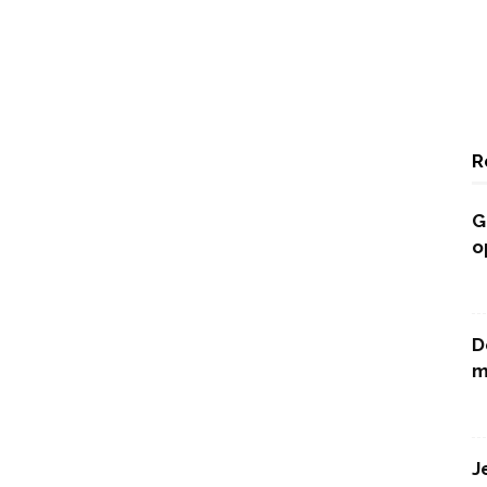
R
G
o
D
m
J