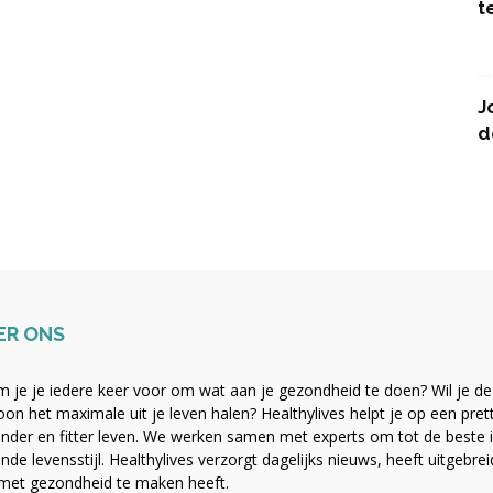
t
J
d
ER ONS
 je je iedere keer voor om wat aan je gezondheid te doen? Wil je de b
on het maximale uit je leven halen? Healthylives helpt je op een pre
nder en fitter leven. We werken samen met experts om tot de beste i
nde levensstijl. Healthylives verzorgt dagelijks nieuws, heeft uitgebre
met gezondheid te maken heeft.