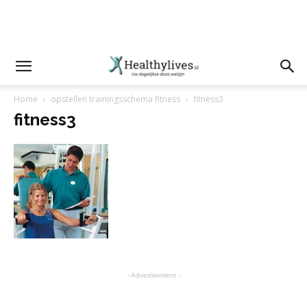
Home
opstellen trainingsschema fitness
fitness3
fitness3
- Advertisement -