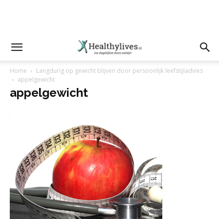
Home
Langdurig op gewicht blijven door persoonlijk leefstijladvies
appelgewicht
appelgewicht