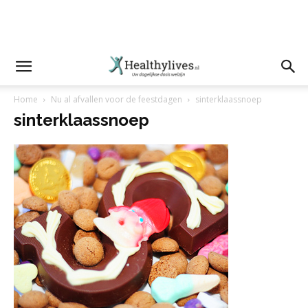
Home
Nu al afvallen voor de feestdagen
sinterklaassnoep
sinterklaassnoep