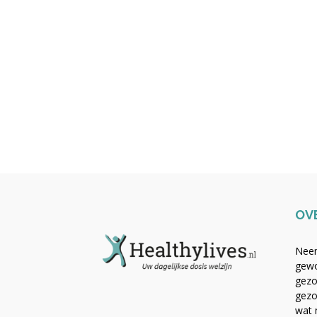
OV
Neem
gewo
gezo
gezo
wat 