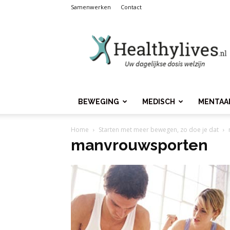
Samenwerken
Contact
Healthylives.nl
BEWEGING
MEDISCH
MENTAA
Home
Starten met meer bewegen, zo doe je dat
manvrouwsporten