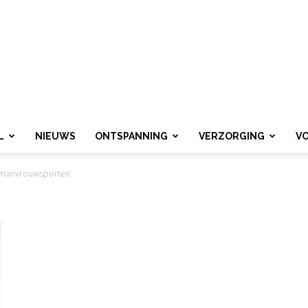
L
NIEUWS
ONTSPANNING
VERZORGING
V
manvrouwsporten