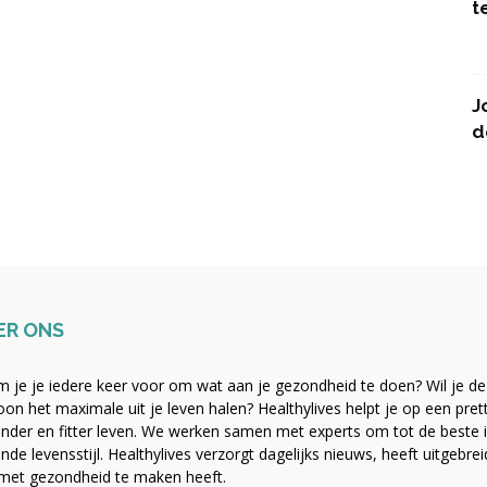
t
J
d
ER ONS
 je je iedere keer voor om wat aan je gezondheid te doen? Wil je de b
on het maximale uit je leven halen? Healthylives helpt je op een pre
nder en fitter leven. We werken samen met experts om tot de beste i
nde levensstijl. Healthylives verzorgt dagelijks nieuws, heeft uitgebre
met gezondheid te maken heeft.