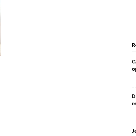
R
G
o
D
m
J