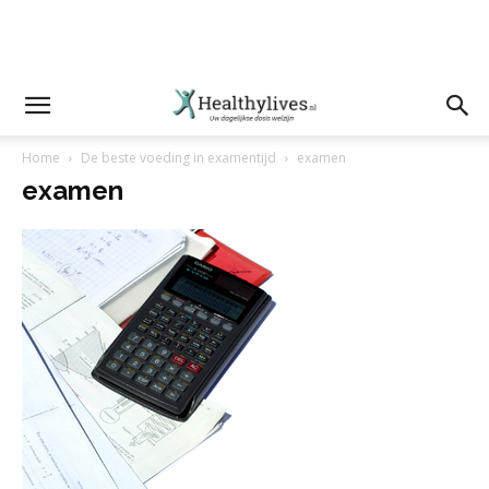
Home
De beste voeding in examentijd
examen
examen