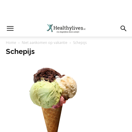
Home
Niet aankomen op vakantie
Schepijs
Schepijs