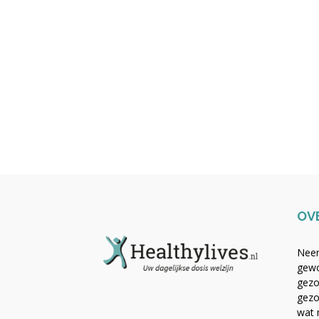
OV
Neem
gewo
gezo
gezo
wat 