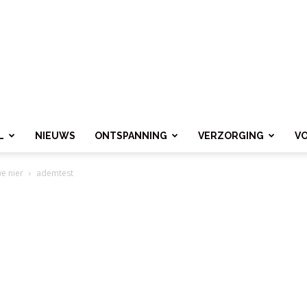
L
NIEUWS
ONTSPANNING
VERZORGING
V
e nier
ademtest