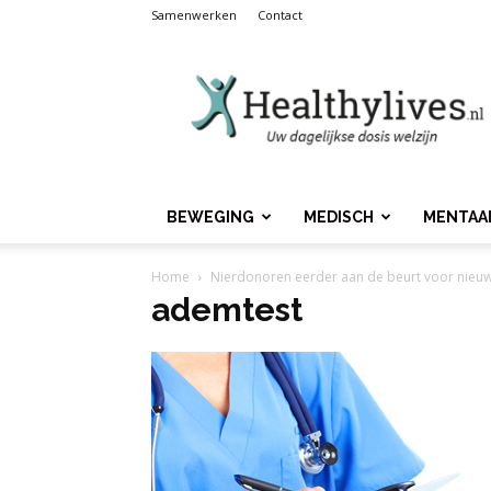
Samenwerken
Contact
Healthylives.nl
BEWEGING
MEDISCH
MENTAA
Home
Nierdonoren eerder aan de beurt voor nieuw
ademtest