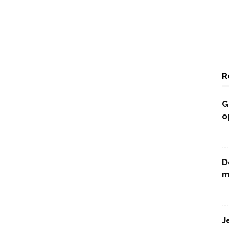
R
G
o
D
m
J