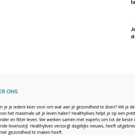
t
J
d
ER ONS
 je je iedere keer voor om wat aan je gezondheid te doen? Wil je de b
on het maximale uit je leven halen? Healthylives helpt je op een pre
nder en fitter leven. We werken samen met experts om tot de beste i
nde levensstijl. Healthylives verzorgt dagelijks nieuws, heeft uitgebre
met gezondheid te maken heeft.