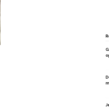
R
G
o
D
m
J