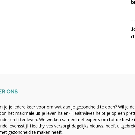
t
J
d
ER ONS
 je je iedere keer voor om wat aan je gezondheid te doen? Wil je de b
on het maximale uit je leven halen? Healthylives helpt je op een pre
nder en fitter leven. We werken samen met experts om tot de beste i
nde levensstijl. Healthylives verzorgt dagelijks nieuws, heeft uitgebre
met gezondheid te maken heeft.