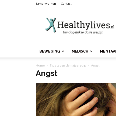
Samenwerken
Contact
Healthylives.nl
BEWEGING
MEDISCH
MENTAA
Home
Tips tegen de najaarsdip
Angst
Angst