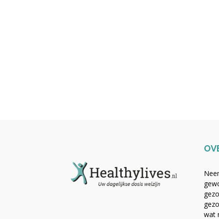
OV
Neem
gewo
gezo
gezo
wat 