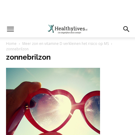
Home
Meer zon en vitamine D verkleinen het risico op MS
zonnebrilzon
zonnebrilzon