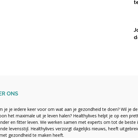
t
J
d
ER ONS
 je je iedere keer voor om wat aan je gezondheid te doen? Wil je de b
on het maximale uit je leven halen? Healthylives helpt je op een pre
nder en fitter leven. We werken samen met experts om tot de beste i
nde levensstijl. Healthylives verzorgt dagelijks nieuws, heeft uitgebre
met gezondheid te maken heeft.