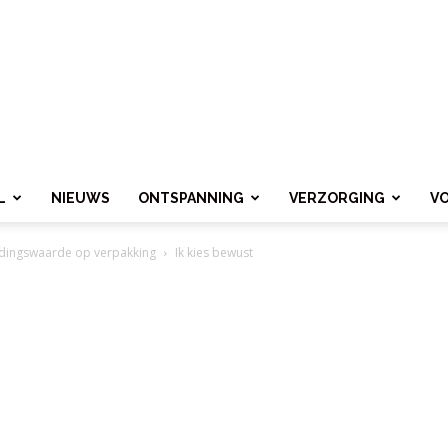
L
NIEUWS
ONTSPANNING
VERZORGING
V
dingswaarde op verpakking
Ik kies bewust