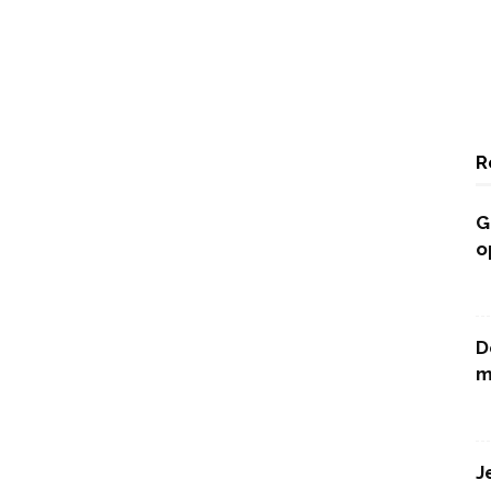
R
G
o
D
m
J