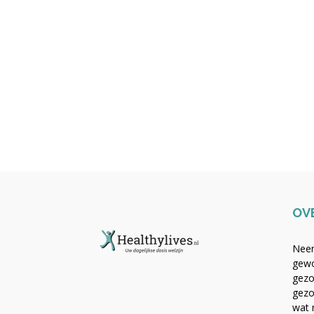
OV
Neem
gewo
gezo
gezo
wat 