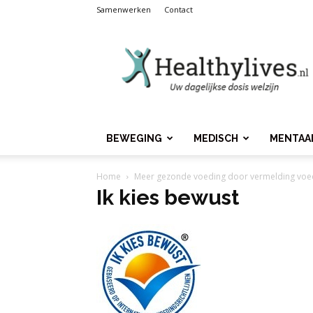
Samenwerken
Contact
Healthylives.nl
BEWEGING
MEDISCH
MENTAA
Home
Meer gezonde voeding door vermelding voe
Ik kies bewust