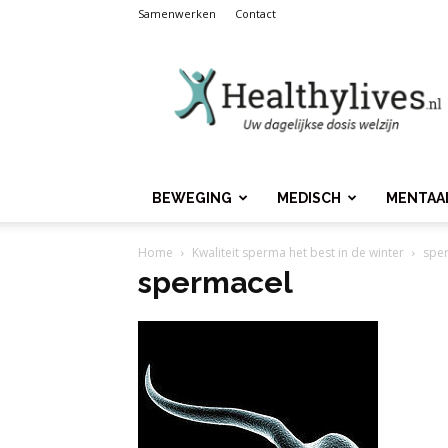
Samenwerken
Contact
Healthylives.nl
BEWEGING
MEDISCH
MENTAA
Home
Kwaliteit sperma het best in de winter
spe
spermacel