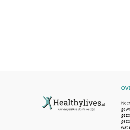
OV
Neem
gewo
gezo
gezo
wat 