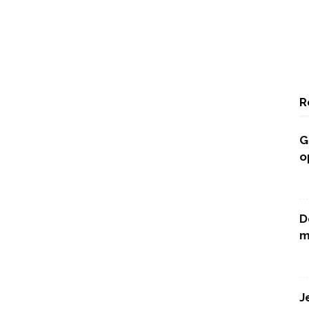
R
G
o
D
m
J