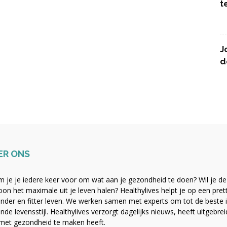
t
J
d
ER ONS
 je je iedere keer voor om wat aan je gezondheid te doen? Wil je de b
on het maximale uit je leven halen? Healthylives helpt je op een pre
nder en fitter leven. We werken samen met experts om tot de beste i
nde levensstijl. Healthylives verzorgt dagelijks nieuws, heeft uitgebre
met gezondheid te maken heeft.