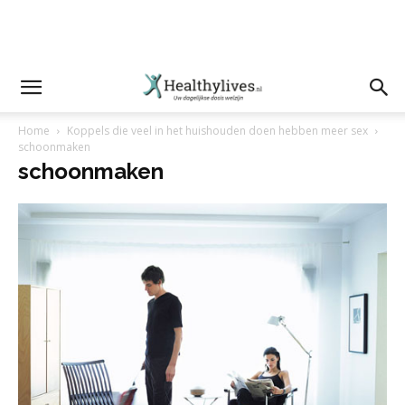
Home
Koppels die veel in het huishouden doen hebben meer sex
schoonmaken
schoonmaken