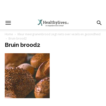
Home
Kleur meergranenbrood zegt niets over vezels en gezondheid
Bruin brood2
Bruin brood2