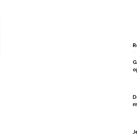
R
G
o
D
m
J