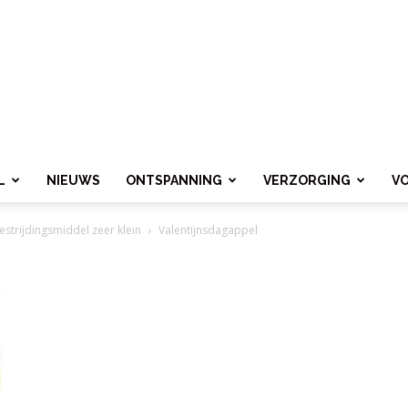
L
NIEUWS
ONTSPANNING
VERZORGING
V
estrijdingsmiddel zeer klein
Valentijnsdagappel