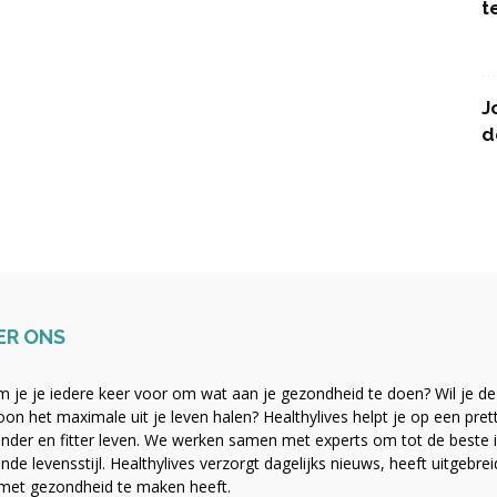
t
J
d
ER ONS
 je je iedere keer voor om wat aan je gezondheid te doen? Wil je de b
on het maximale uit je leven halen? Healthylives helpt je op een pre
nder en fitter leven. We werken samen met experts om tot de beste i
nde levensstijl. Healthylives verzorgt dagelijks nieuws, heeft uitgebre
met gezondheid te maken heeft.