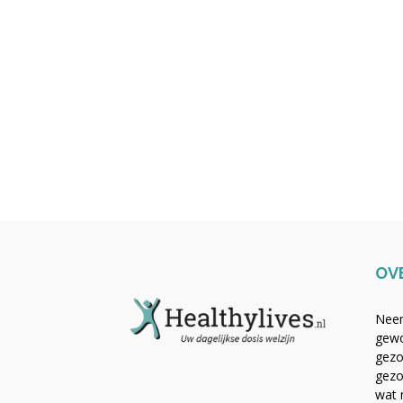
OV
Neem
gewo
gezo
gezo
wat 