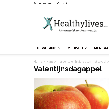
Samenwerken
Contact
Healthylives.nl
BEWEGING
MEDISCH
MENTAA
Home
Kans om groente en fruit te eten met teveel b
Valentijnsdagappel