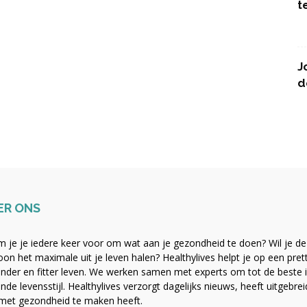
t
J
d
ER ONS
 je je iedere keer voor om wat aan je gezondheid te doen? Wil je de b
on het maximale uit je leven halen? Healthylives helpt je op een pre
nder en fitter leven. We werken samen met experts om tot de beste i
nde levensstijl. Healthylives verzorgt dagelijks nieuws, heeft uitgebre
met gezondheid te maken heeft.