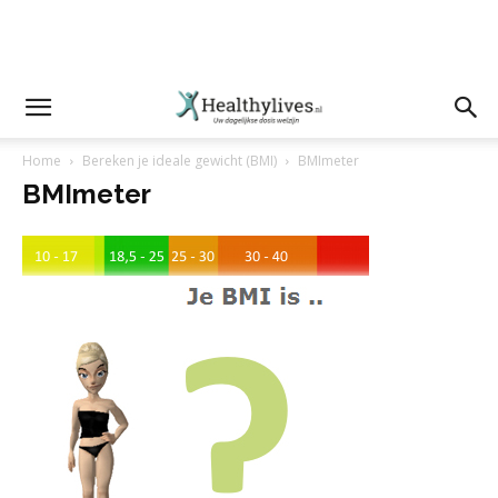
Home
Bereken je ideale gewicht (BMI)
BMImeter
BMImeter