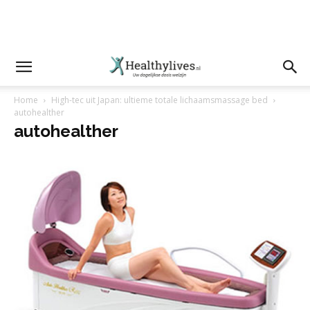
Home
High-tec uit Japan: ultieme totale lichaamsmassage bed
autohealther
autohealther