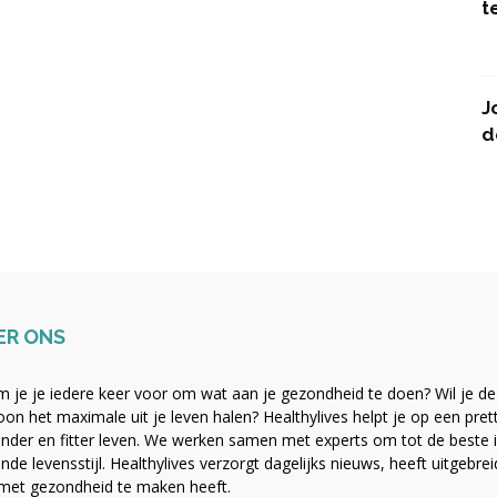
t
J
d
ER ONS
 je je iedere keer voor om wat aan je gezondheid te doen? Wil je de b
on het maximale uit je leven halen? Healthylives helpt je op een pre
nder en fitter leven. We werken samen met experts om tot de beste i
nde levensstijl. Healthylives verzorgt dagelijks nieuws, heeft uitgebre
met gezondheid te maken heeft.