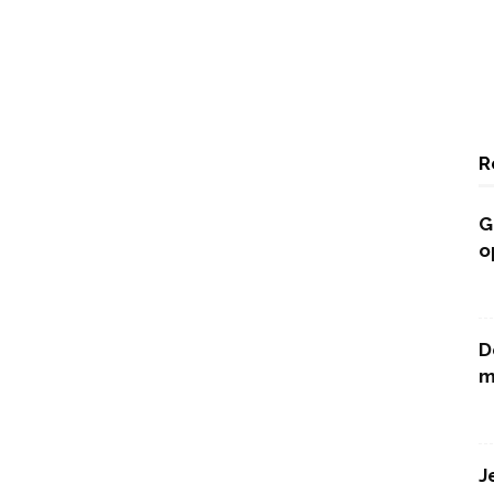
R
G
o
D
m
J