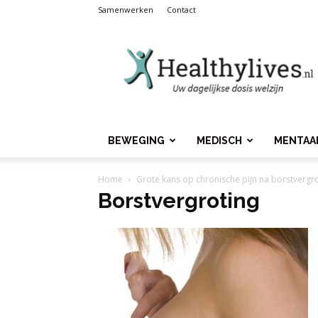
Samenwerken
Contact
Healthylives.nl
BEWEGING
MEDISCH
MENTAA
Home
Grote kans op chronische pijn na borstvergr
Borstvergroting