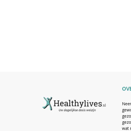
OV
Neem
gewo
gezo
gezo
wat 