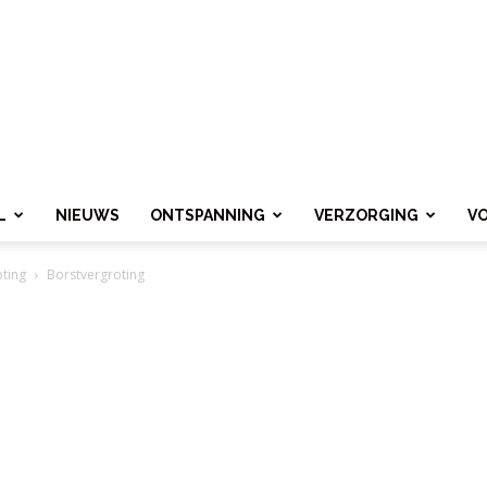
L
NIEUWS
ONTSPANNING
VERZORGING
V
oting
Borstvergroting