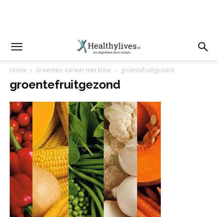
Home
Groenten: varieer met kleur
groentefruitgezond
groentefruitgezond