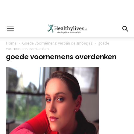
Home
Goede voornemens: verban de smoesjes
goede
voornemens overdenken
goede voornemens overdenken