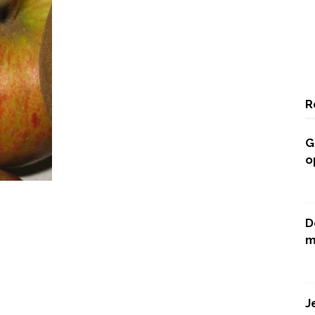
R
G
o
D
m
J