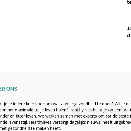
t
J
d
ER ONS
 je je iedere keer voor om wat aan je gezondheid te doen? Wil je de b
on het maximale uit je leven halen? Healthylives helpt je op een pre
nder en fitter leven. We werken samen met experts om tot de beste i
nde levensstijl. Healthylives verzorgt dagelijks nieuws, heeft uitgebre
met gezondheid te maken heeft.