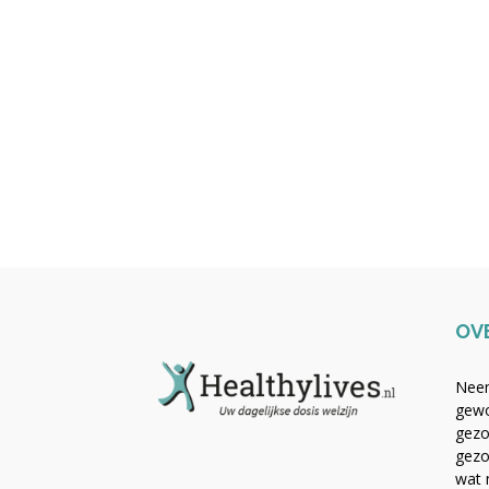
OV
Neem
gewo
gezo
gezo
wat 