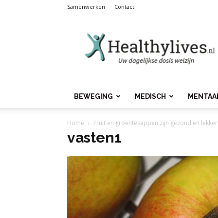
Samenwerken
Contact
Healthylives.nl
BEWEGING
MEDISCH
MENTAA
Home
Fruit en groentesappen zijn gezond en lekker
vasten1