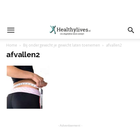
Home
Bij ondergewicht je gewicht laten toenemen
afvallen2
afvallen2
- Advertisement -