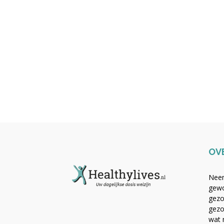
OV
Neem
gewo
gezo
gezo
wat 