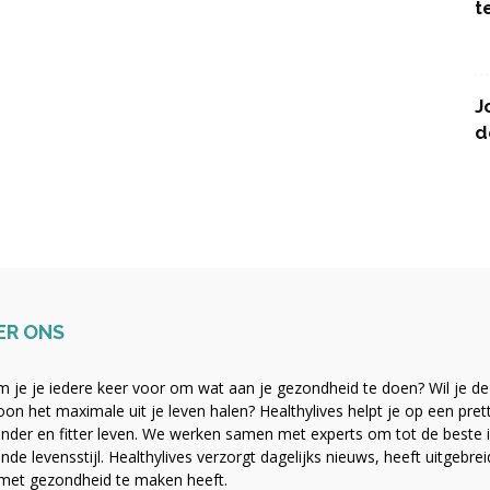
t
J
d
ER ONS
 je je iedere keer voor om wat aan je gezondheid te doen? Wil je de b
on het maximale uit je leven halen? Healthylives helpt je op een pre
nder en fitter leven. We werken samen met experts om tot de beste i
nde levensstijl. Healthylives verzorgt dagelijks nieuws, heeft uitgebre
met gezondheid te maken heeft.