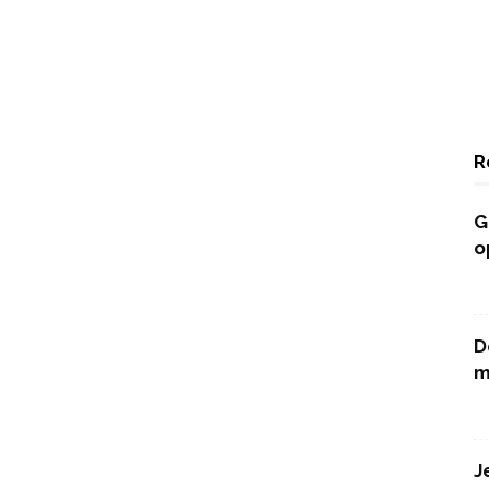
R
G
o
D
m
J