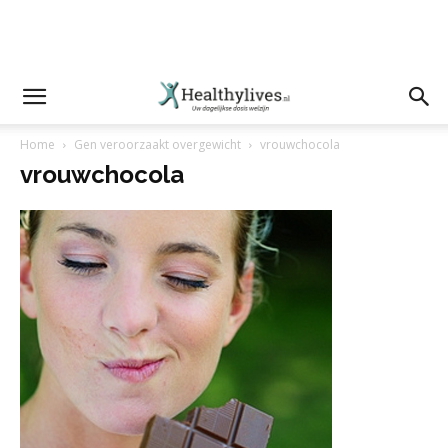
Home
Gen veroorzaakt overgewicht
vrouwchocola
vrouwchocola