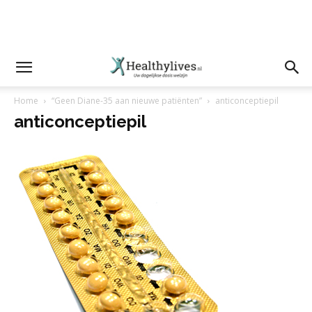
Home
“Geen Diane-35 aan nieuwe patiënten”
anticonceptiepil
anticonceptiepil