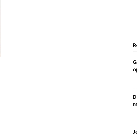
R
G
o
D
m
J