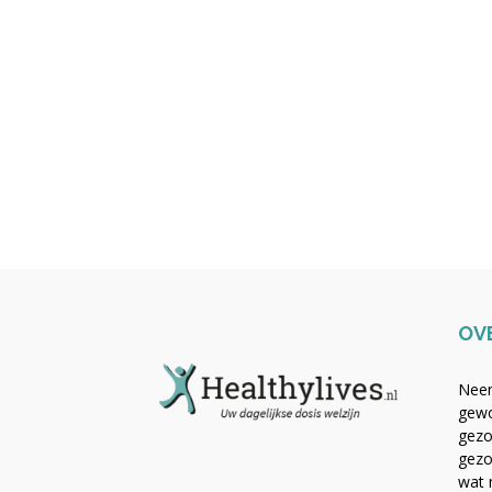
OV
Neem
gewo
gezo
gezo
wat 