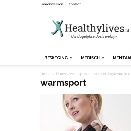
Samenwerken
Contact
Healthylives.nl
BEWEGING
MEDISCH
MENTAA
Home
Fitnesstrend: sporten op zaterdagavond in de
warmsport