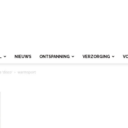
L
NIEUWS
ONTSPANNING
VERZORGING
V
 ‘disco’
warmsport