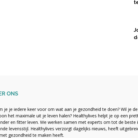
t
J
d
ER ONS
 je je iedere keer voor om wat aan je gezondheid te doen? Wil je de b
on het maximale uit je leven halen? Healthylives helpt je op een pre
nder en fitter leven. We werken samen met experts om tot de beste i
nde levensstijl. Healthylives verzorgt dagelijks nieuws, heeft uitgebre
met gezondheid te maken heeft.