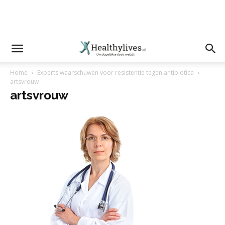
Home
Experts waarschuwen voor resistentie tegen antibiotica
artsvrouw
artsvrouw