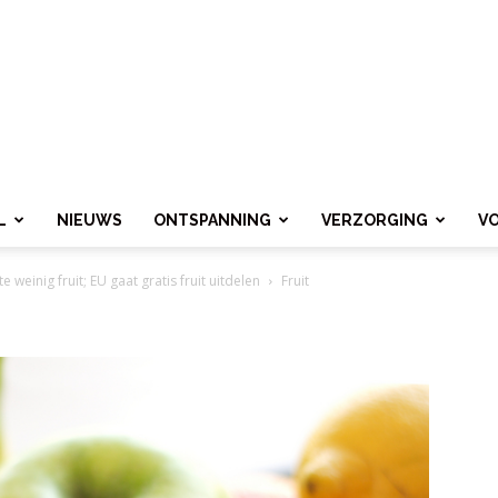
L
NIEUWS
ONTSPANNING
VERZORGING
V
weinig fruit; EU gaat gratis fruit uitdelen
Fruit