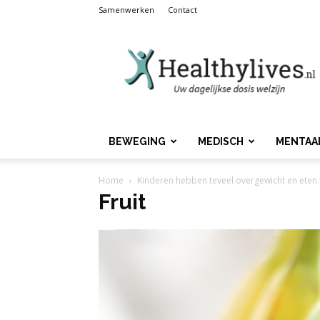
Samenwerken
Contact
Healthylives.nl
BEWEGING
MEDISCH
MENTAA
Home
Kinderen hebben teveel overgewicht en eten te 
Fruit