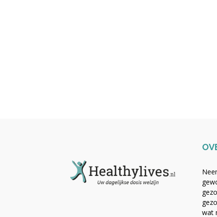
OV
Neem
gewo
gezo
gezo
wat 