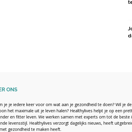
t
J
d
ER ONS
 je je iedere keer voor om wat aan je gezondheid te doen? Wil je de b
on het maximale uit je leven halen? Healthylives helpt je op een pre
nder en fitter leven. We werken samen met experts om tot de beste i
nde levensstijl. Healthylives verzorgt dagelijks nieuws, heeft uitgebre
met gezondheid te maken heeft.