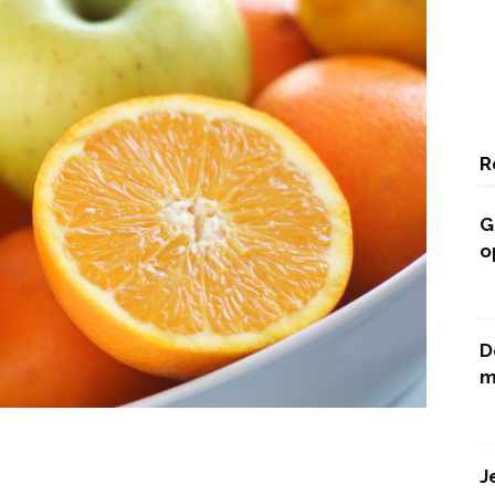
R
G
o
D
m
J