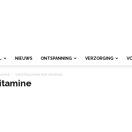
L
NIEUWS
ONTSPANNING
VERZORGING
V
etoond
Gezichtscreme met vitamine
itamine