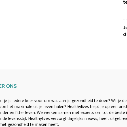
t
J
d
ER ONS
 je je iedere keer voor om wat aan je gezondheid te doen? Wil je de b
on het maximale uit je leven halen? Healthylives helpt je op een pre
nder en fitter leven. We werken samen met experts om tot de beste i
nde levensstijl. Healthylives verzorgt dagelijks nieuws, heeft uitgebre
met gezondheid te maken heeft.