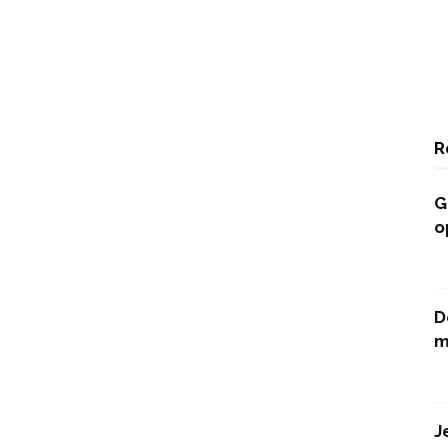
R
G
o
D
m
J