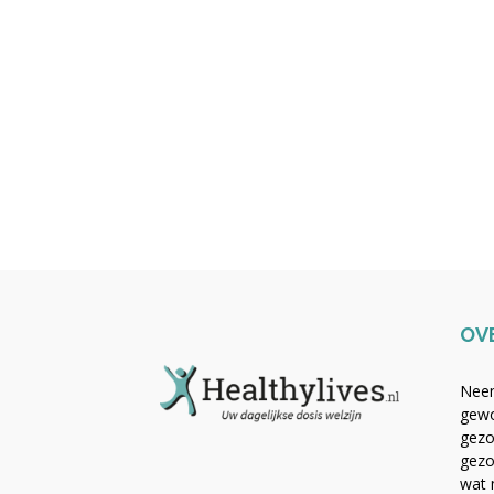
OV
Neem
gewo
gezo
gezo
wat 