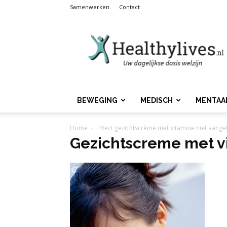
Samenwerken
Contact
Healthylives.nl
BEWEGING
MEDISCH
MENTAA
Home
Effect gezichtscrème met vitamine niet aang
Gezichtscreme met v