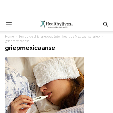
Home
Eén op de drie grieppatiënten heeft de Mexicaanse griep
griepmexicaanse
griepmexicaanse