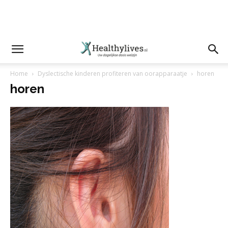
Home
Dyslectische kinderen profiteren van oorapparaatje
horen
horen