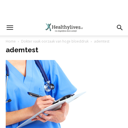
Home
Dokter vaak oorzaak van hoge bloeddruk
ademtest
ademtest