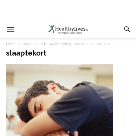
Home
Diepe slaap bepaalt begin puberteit
slaaptekort
slaaptekort