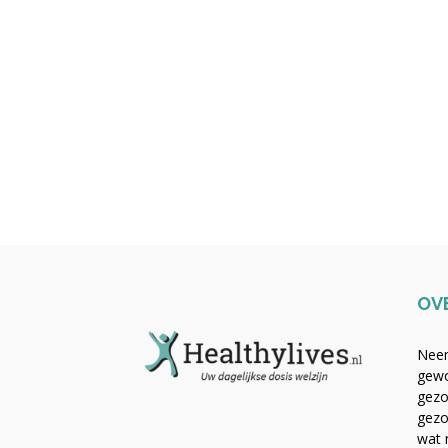
OV
Neem
gewo
gezo
gezo
wat 