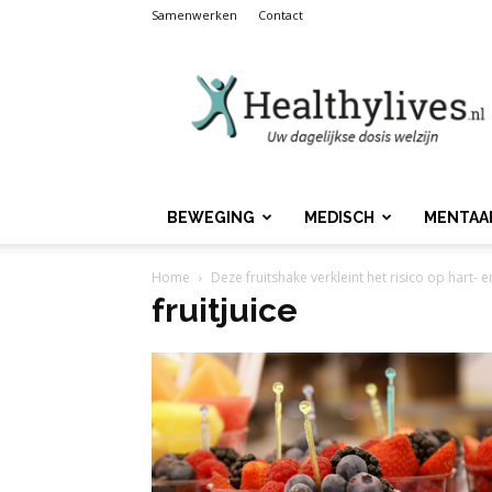
Samenwerken
Contact
Healthylives.nl
BEWEGING
MEDISCH
MENTAA
Home
Deze fruitshake verkleint het risico op hart- 
fruitjuice