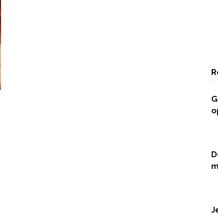
R
G
o
D
m
J