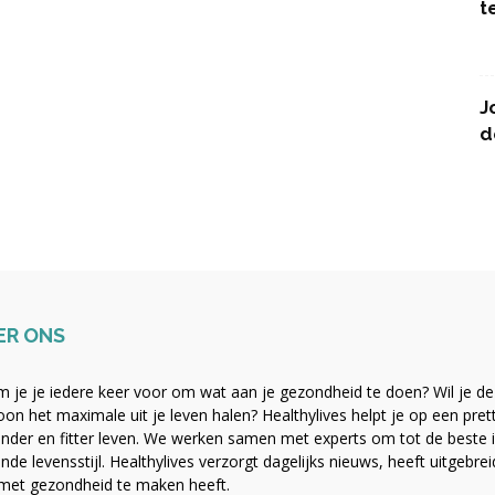
t
J
d
ER ONS
 je je iedere keer voor om wat aan je gezondheid te doen? Wil je de b
on het maximale uit je leven halen? Healthylives helpt je op een pre
nder en fitter leven. We werken samen met experts om tot de beste i
nde levensstijl. Healthylives verzorgt dagelijks nieuws, heeft uitgebre
met gezondheid te maken heeft.