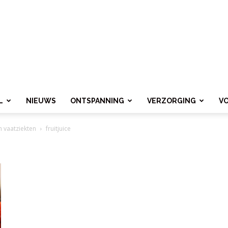
L
NIEUWS
ONTSPANNING
VERZORGING
V
en vaatziekten
fruitjuice