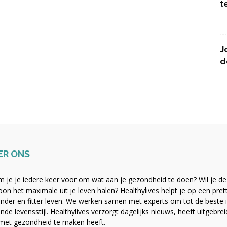
t
J
d
ER ONS
 je je iedere keer voor om wat aan je gezondheid te doen? Wil je de b
on het maximale uit je leven halen? Healthylives helpt je op een pre
nder en fitter leven. We werken samen met experts om tot de beste i
nde levensstijl. Healthylives verzorgt dagelijks nieuws, heeft uitgebre
met gezondheid te maken heeft.