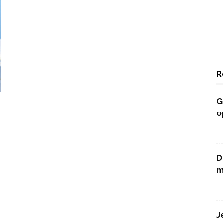
R
G
o
D
m
J