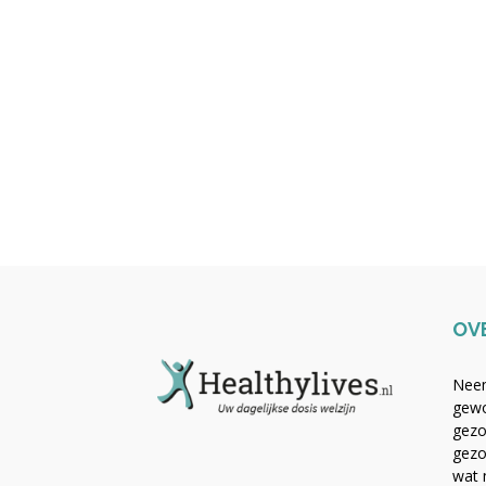
OV
Neem
gewo
gezo
gezo
wat 