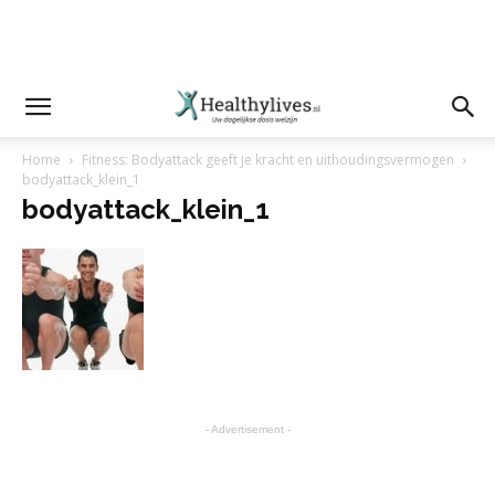
Home
Fitness: Bodyattack geeft je kracht en uithoudingsvermogen
bodyattack_klein_1
bodyattack_klein_1
- Advertisement -