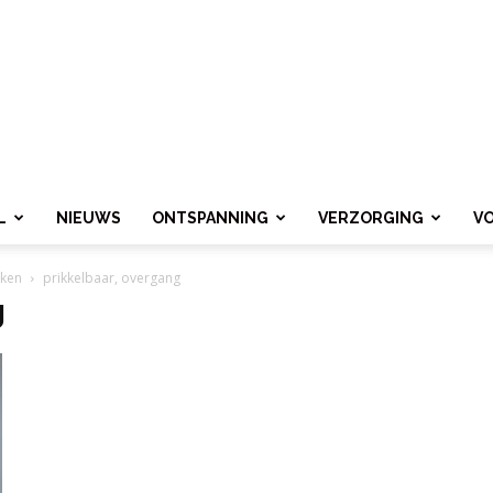
L
NIEUWS
ONTSPANNING
VERZORGING
V
kken
prikkelbaar, overgang
g