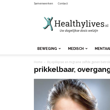
Samenwerken
Contact
Healthylives.nl
BEWEGING
MEDISCH
MENTAA
Home
Bij epilepsie en migraine zelfde genen betro
prikkelbaar, overgan