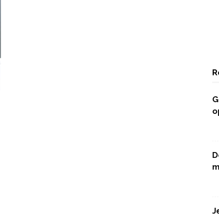
R
G
o
D
m
J