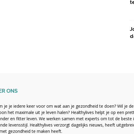
t
J
d
ER ONS
 je je iedere keer voor om wat aan je gezondheid te doen? Wil je de b
on het maximale uit je leven halen? Healthylives helpt je op een pre
nder en fitter leven. We werken samen met experts om tot de beste i
nde levensstijl. Healthylives verzorgt dagelijks nieuws, heeft uitgebre
met gezondheid te maken heeft.