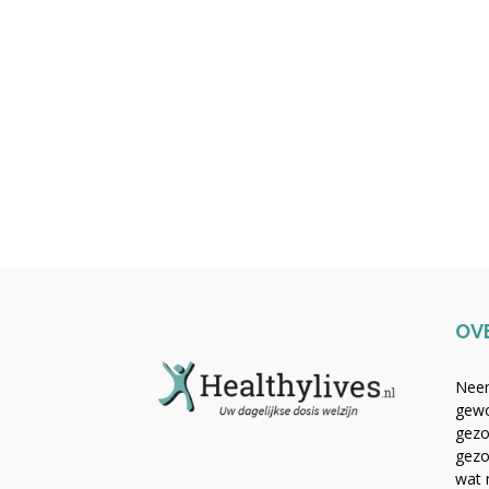
OV
Neem
gewo
gezo
gezo
wat 