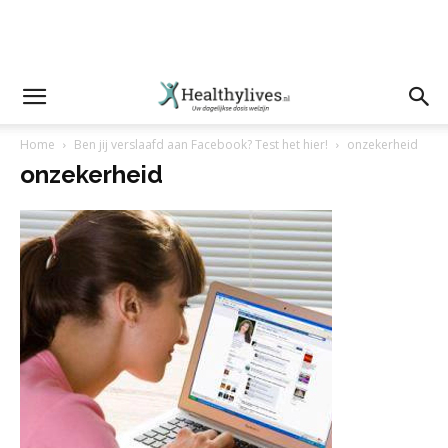
Home
Ben jij verslaafd aan Facebook? Test het hier!
onzekerheid
onzekerheid