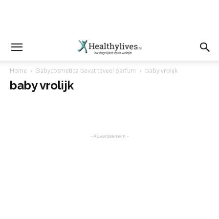
Home
Babycosmetica bevat teveel parfum
baby vrolijk
baby vrolijk
- Advertisement -