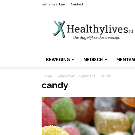
Samenwerken
Contact
Healthylives.nl
BEWEGING
MEDISCH
MENTAA
Home
Alles over E-nummers
candy
candy