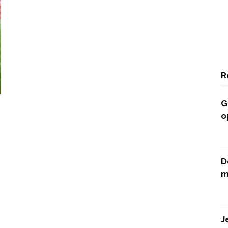
R
G
o
D
m
J