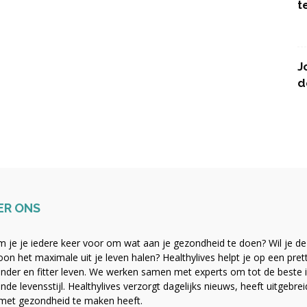
t
J
d
ER ONS
 je je iedere keer voor om wat aan je gezondheid te doen? Wil je de b
on het maximale uit je leven halen? Healthylives helpt je op een pre
nder en fitter leven. We werken samen met experts om tot de beste i
nde levensstijl. Healthylives verzorgt dagelijks nieuws, heeft uitgebre
met gezondheid te maken heeft.