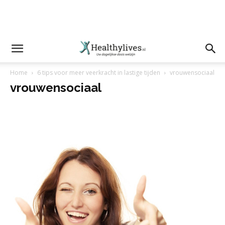
Home
6 tips voor meer veerkracht in lastige tijden
vrouwensociaal
vrouwensociaal