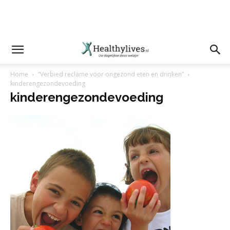
Home
“Verbied reclame voor ongezond eten en drinken”
kinderengezondevoeding
kinderengezondevoeding